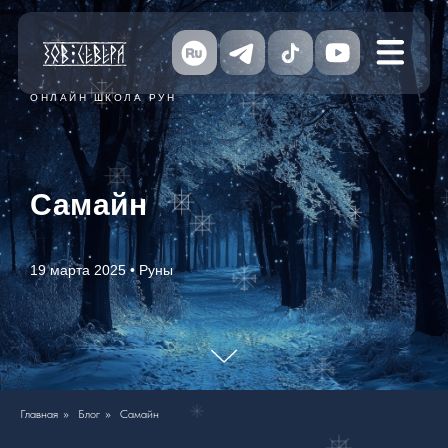
ОНЛАЙН ШКОЛА РУН
Самайн
19 марта 2025 • Руны
Главная
»
Блог
»
Самайн