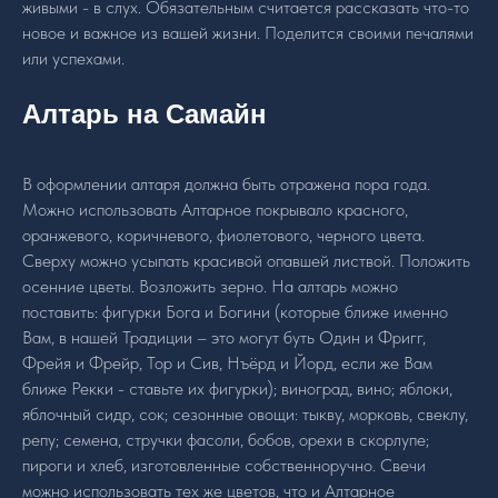
живыми - в слух. Обязательным считается рассказать что-то
новое и важное из вашей жизни. Поделится своими печалями
или успехами.
Алтарь на Самайн
В оформлении алтаря должна быть отражена пора года.
Можно использовать Алтарное покрывало красного,
оранжевого, коричневого, фиолетового, черного цвета.
Сверху можно усыпать красивой опавшей листвой. Положить
осенние цветы. Возложить зерно. На алтарь можно
поставить: фигурки Бога и Богини (которые ближе именно
Вам, в нашей Традиции – это могут буть Один и Фригг,
Фрейя и Фрейр, Тор и Сив, Нъёрд и Йорд, если же Вам
ближе Рекки - ставьте их фигурки); виноград, вино; яблоки,
яблочный сидр, сок; сезонные овощи: тыкву, морковь, свеклу,
репу; семена, стручки фасоли, бобов, орехи в скорлупе;
пироги и хлеб, изготовленные собственноручно. Свечи
можно использовать тех же цветов, что и Алтарное