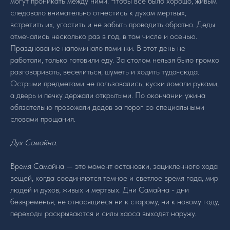
могут проникать между ними. Чтобы все было хорошо, живым
следовало внимательно отнестись к духам мертвых,
встретить их, угостить и не забыть проводить обратно. Деды
отмечались несколько раз в год, в том числе и осенью.
Празднование напоминало поминки. В этот день не
работали, только готовили еду. За столом нельзя было громко
разговаривать, веселиться, шуметь и ходить туда-сюда.
Острыми предметами не пользовались, куски ломали руками,
а дверь и печку держали открытыми. По окончании ужина
обязательно провожали дедов за порог со специальными
словами прощания.
Дух Самайна
.
Время Самайна — это момент остановки, зацикленного хода
вещей, когда соединяются темное и светлое время года, мир
людей и духов, живых и мертвых. Дни Самайна - дни
безвременья, не относящиеся ни к старому, ни к новому году,
переходы раскрываются и силы хаоса выходят наружу.