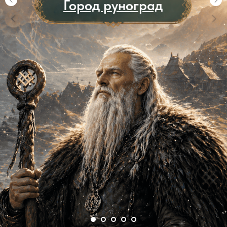
Приходи на бесплатное
обучение Рунам
/01
Доступный язык обучения
Мы подаем информацию
в простом и удобном
формате, чтобы процесс
обучения был