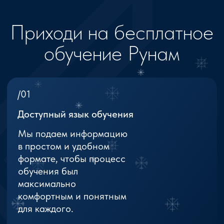
максимально
комфортным и понятным
для каждого.
/02
Путь мага и начало пути в
магию
Мы расскажем о том,
почему и когда люди
приходят в магию, что
такое Магия Рун, и как
ее использовать
безопасно
и эффективно.
/03
Ощути силу Магии Рун
Ты узнаешь, как
именно Магия Рун
может изменить