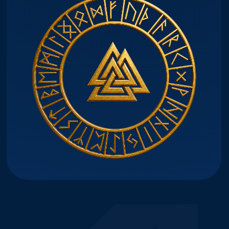
Урок 4: Сила Рун. Практика
Мы освоим практическое применение
рун для личных трансформаций
и достижения целей.
Урок 5: «Зов Севера»
Мы исследуем влияние северных
традиций на руническую магию
и научимся интегрировать их в свою
практику.
Игра-обучение по рунам