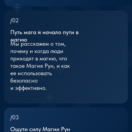
твою жизнь в лучшую
сторону.
/04
Быстрый практикум
Для прохождения
Практикума
достаточно всего
пару часов в день.
/05
Эффективная программа
Наша программа
разработана так,