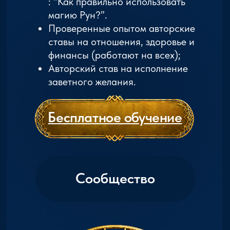
применением.
Урок 2: Магия Рун и Мифы
Узнаем, как мифы и легенды формируют
использование рун в магии и как они
влияют на практику.
Урок 3: Руническая Мантика и Ставы
Научимся создавать рунические ставы
для защиты и исцеления, а также
применять эти знания на ежедневной
основе.