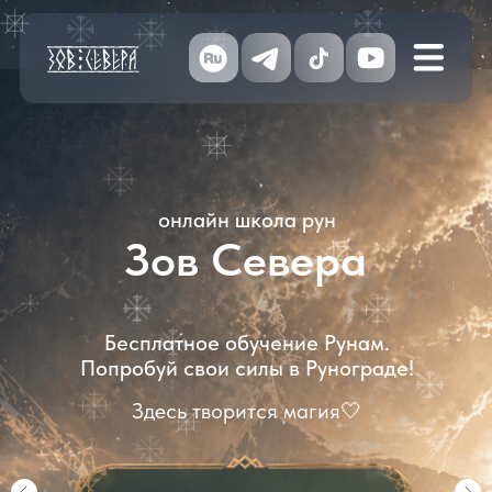
онлайн школа рун
Ключ к
Зов Севера
База
Бесплатное обучение Рунам.
Попробуй свои силы в Рунограде!
Магия — не пр
практик, а сист
Здесь творится магия
🤍
понимание вс
взаимодействую
миры мо
Город руноград
Узн