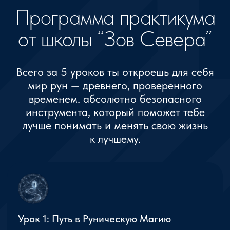
О Школе
Школа «Зов Севера» — это место, где
ты можешь погрузиться в мир Магии
Рун и развить свои способности, следуя
знаниям и практикам, накопленным
многолетним опытом. Мы предлагаем
уникальные курсы, разработанные
с учетом глубоких познаний
и наставлений Мастера. В нашем
обучении сочетаются теоретические
знания и практические задания,
которые помогут тебе освоить
руническую магию на глубоком уровне.
Мы обучаем не просто теории,
но и практическим навыкам, которые
ты сможешь применять в повседневной
жизни, улучшая свои результаты