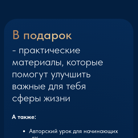
Программа практикума
от школы “Зов Севера”
Всего за 5 уроков ты откроешь для себя
мир рун — древнего, проверенного
временем. абсолютно безопасного
инструмента, который поможет тебе
лучше понимать и менять свою жизнь
к лучшему.
Урок 1: Путь в Руническую Магию
Мы откроем для себя основы
рунической магии и начнем
знакомиться с её практическим