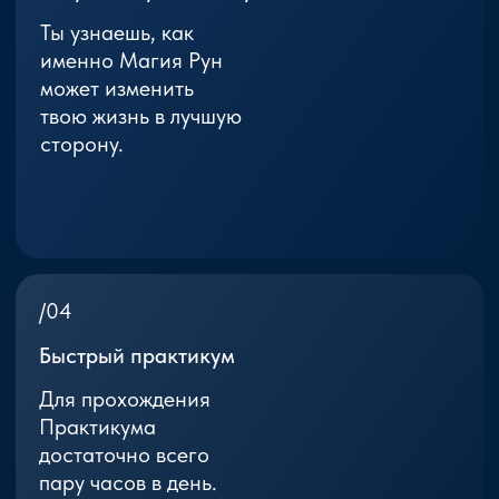
чтобы знания оттуда
можно было сразу
применить в жизни.
/06
Пошаговые изменения
Уже после первого
занятия ты поймешь,
куда двигаться дальше
ощутишь на себе
вековые знания.
Бесплатные уроки для тех, кто верит
в магию и желает ей обучиться