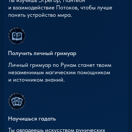
Обучающий
контент
Курс. Астрал: Начало.
Курс. База Эзотерики.
Руны. Старший Футарк
Рунические ставы
"Черная" Магия
ИП Тимошенко Д.Н.
ИНН 504729946936
ОГРНИП 323508100320722
Договор-оферта
Политика конфиденциальности
Карта сайта