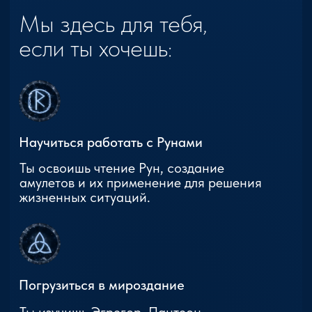
Бесплатное обучение
@zovsevera
@zovsevera
Программа
@zovsevera
Отзывы
Блог
О
Школе
Контакты
Гадание на рунах
Все курсы
50 лучших ставов