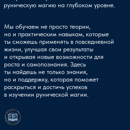
и взаимодействие Потоков, чтобы лучше
понять устройство мира.
Получить личный гримуар
Личный гримуар по Рунам станет твоим
незаменимым магическим помощником
и источником знаний.
Научишься гадать
Ты овладеешь искусством рунических
раскладов и научишься получать ответы
на важные вопросы.
Освоить чистки и защиту