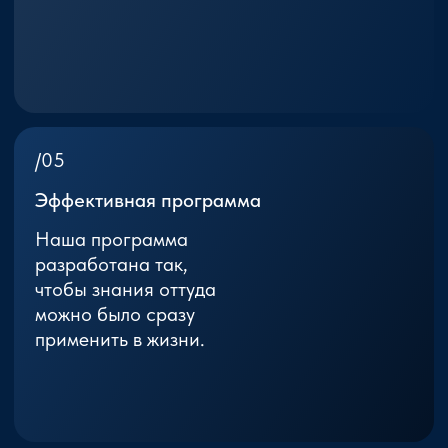
В подарок
- практические
материалы, которые
помогут улучшить
важные для тебя
сферы жизни
А также:
Авторский урок для начинающих
: “Как правильно использовать
магию Рун?”.
Проверенные опытом авторские
ставы на отношения, здоровье и
финансы (работают на всех);
Авторский став на исполнение
заветного желания.