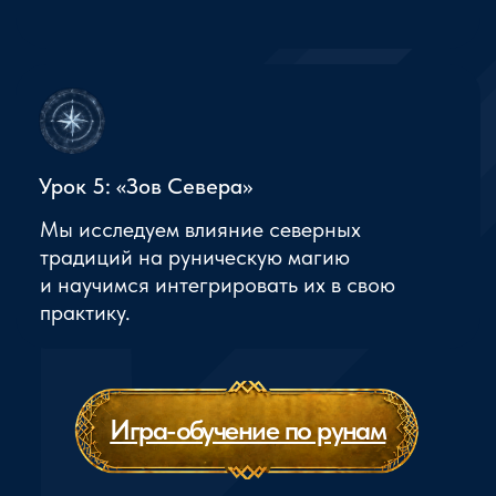
магии Рун.
Подробнее о школе
Об учениках
Наши ученики — это люди, готовые
меняться и открытые к новым знаниям.
Это те, кто не боится становиться
сильнее, мудрее и искать ответы
на волнующие вопросы.
Мы поддерживаем каждого на пути
самосовершенствования и помогаем
достигать колоссальных успехов
в магии, личной практике
и саморазвитии.