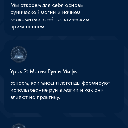
и открывая новые возможности для
роста и самопознания. Здесь
ты найдешь не только знания,
но и поддержку, которая поможет
раскрыться и достичь успехов
в изучении рунической магии.
Уникальные знания
Авторские методики и ценные знания,
переданные через наставления
опытного Мастера.
Практический подход
Сочетание теории и практики для
глубокой проработки рунической магии
и освоения её в реальной жизни.