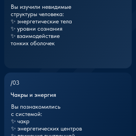
✨ природу сознания
человека
✨ путь внутреннего
развития
/06
Следующий вопрос…
А кто стоит за всей этой
системой?
Как возникло
Мироздание?
Какие законы лежат в
основе Творения?
Какие силы направляют
развитие миров?
Именно с этих вопросов
начинается новая ступень.
Откройте следующий уровень
познания Мироздания.