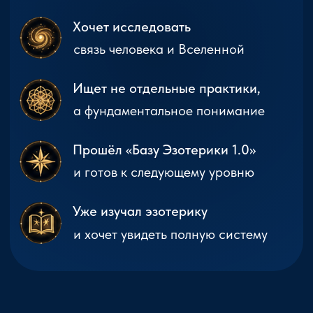
отдельными фрагментами.
Увидьте всю систему целиком.
База Эзотерики 2.0
Архитектура Мироздания.
Ваш следующий шаг в
глубоком понимании
Вселенной и себя.
Начать путешествие
Руны — язык, которым говорит Север.