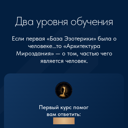
Вступай к Нам в Телеграм-Канал,
и разговаривай с нами на одном Языке.
Сообщество рунологов