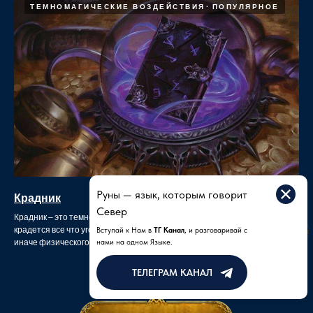
ТЕМНОМАГИЧЕСКИЕ ВОЗДЕЙСТВИЯ
ПОПУЛЯРНОЕ
Руны — язык, которым говорит
Крадник
Север
Крадник – это темно магическое действо, при котором у жертвы
крадется все что угодно не являющееся предметом материального /
Вступай к Нам в
ТГ Канал
, и разговаривай с
иначе физического/ мира.
нами на одном Языке.
ТЕЛЕГРАМ КАНАЛ