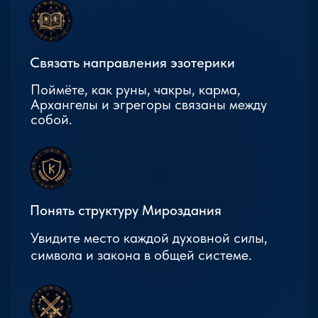
Стоимость курса: 120 тыс. рублей (от
12000 руб/мес). Курс можно
приобрести как по внешней
беспроцентной рассрочке от банка,
так и по внутренней рассрочке.
При покупке по внешней
беспроцентной рассрочке
оплата составляет:
10000
рублей/месяц в случае, если
рассрочка приобретается на 10
месяцев.
При покупке по внутренней
рассрочке оплата составляет:
12000 рублей/месяц.
Курс идет 12 месяцев.
Забронировать