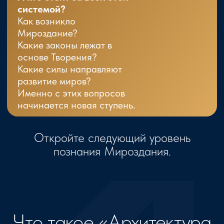
Духовные иерархии
Начать обучение
Что внутри курса?
Полная карта Мироздания.
В программе вы изучите: