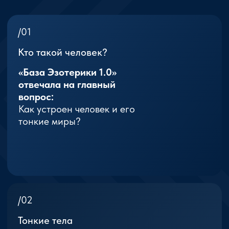
энергии человека
/04
Миры и законы существования
Вы открыли для себя:
✨ планы Мироздания
✨ астральный и
ментальный миры
✨ законы взаимодействия
разных уровней бытия
/05
Карма и сознание
Вы начали понимать:
✨ причины событий и
опыта души