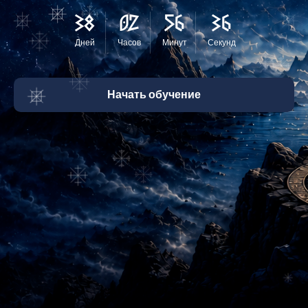
38
02
56
33
Дней
Часов
Минут
Секунд
Начать обучение
Вы изучили человека
Теперь пришло время понять
Вселенную, частью которой
он является
Кто создал Мироздание?
Какие силы управляют
эволюцией миров?
Кто такие Логосы, Дхиан-