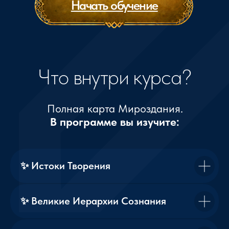
Для кого этот курс?
Этот курс для тех, кто чувствует, что
готов идти глубже. Для тех, кто:
Хочет понять
происхождение духовных законов
Хочет исследовать
связь человека и Вселенной
✨ Истоки Творения
Ищет не отдельные практики,
а фундаментальное понимание
✨ Великие Иерархии Сознания
Прошёл «Базу Эзотерики 1.0»
и готов к следующему уровню