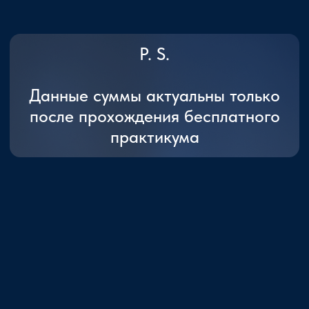
50 лучших ставов
Обучающий
контент
Курс. Астрал: Начало.
Курс. База Эзотерики.
Руны. Старший Футарк
Рунические ставы
"Черная" Магия
ИП Тимошенко Д.Н.
ИНН 504729946936
ОГРНИП 323508100320722
Договор-оферта
Политика конфиденциальности
Карта сайта