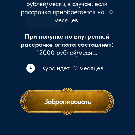
Бесплатное обучение
@zovsevera
@zovsevera
Программа
@zovsevera
Отзывы
Блог
О
Школе
Контакты
Гадание на рунах
Все курсы