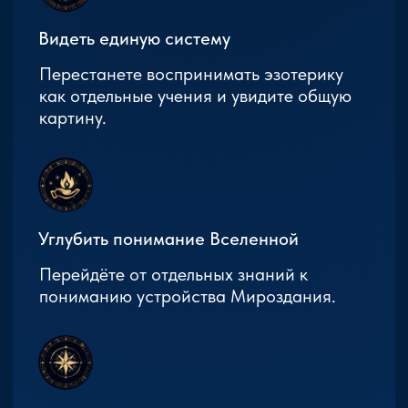
P. S.
Данные суммы актуальны только
после прохождения бесплатного
практикума