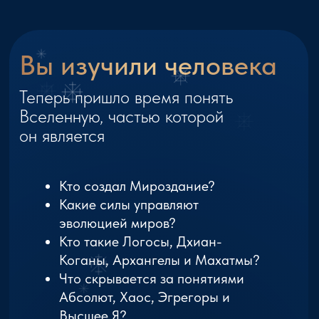
Коганы, Архангелы и Махатмы?
Что скрывается за понятиями
Абсолют, Хаос, Эгрегоры и
Высшее Я?
«Архитектура Мироздания» — это
путешествие от Первичного Света
до устройства человеческой Души.
Курс для тех, кто хочет увидеть
не отдельные знания, а целостную
карту Мироздания.
Начать обучение