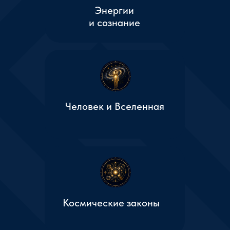
остаются отдельными фрагментами.
«Архитектура Мироздания» соединяет
эти элементы в единую картину.
После прохождения
курса вы сможете:
Связать направления эзотерики
Поймёте, как руны, чакры, карма,
Архангелы и эгрегоры связаны между
собой.
Понять структуру Мироздания
Увидите место каждой духовной силы,