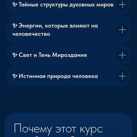
✨ Тайные структуры духовных миров
Уже изучал эзотерику
и хочет увидеть полную систему
✨ Энергии, которые влияют на
человечество
Два уровня обучения
✨ Свет и Тень Мироздания
Если первая «База Эзотерики» была о
человеке…то «Архитектура
✨ Истинная природа человека
Мироздания» — о том, частью чего
является человек.
Первый курс помог
вам ответить:
«Кто я?»