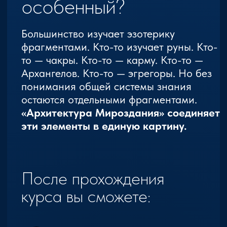
Второй помогает
понять:
«В каком Мироздании я
существую?»
Начать обучение
Формат проведения: видео-созвоны 1
раз в неделю + многочисленные
ежедневные домашние задания +
постоянная связь
с Мастерами.