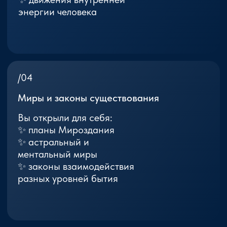
Что такое «Архитектура
Мироздания»
Это не просто курс по эзотерике. Это
исследование фундаментальной
структуры Вселенной. Вы отправитесь
в путешествие: От Первичного Света →
к рождению Вселенных → к Великим
Космическим Законам → к истинной
природе человеческой Души.
Вы увидите, как связаны между собой:
Энергии
и сознание