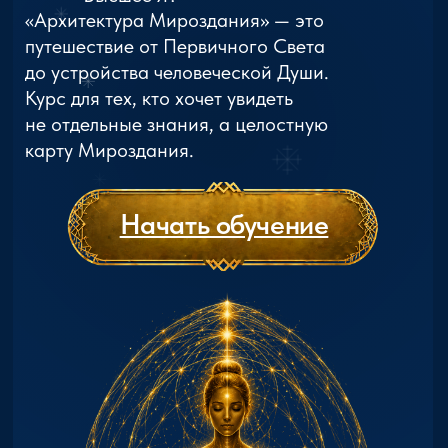
Вы сделали первый шаг.
Теперь открывается
следующий уровень.
/01
Кто такой человек?
«База Эзотерики 1.0»
отвечала на главный
вопрос:
Как устроен человек и его
тонкие миры?