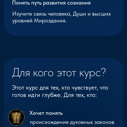
Бесплатный практикум
Откройте полную
карту Мироздания
Не изучайте эзотерику