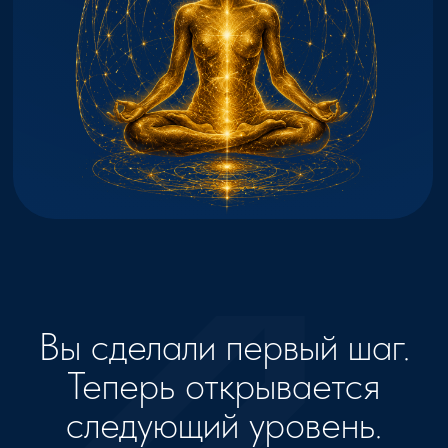
/02
Тонкие тела
Вы изучили невидимые
структуры человека:
✨ энергетические тела
✨ уровни сознания
✨ взаимодействие
тонких оболочек
/03
Чакры и энергия
Вы познакомились
с системой:
✨ чакр
✨ энергетических центров
✨ движения внутренней