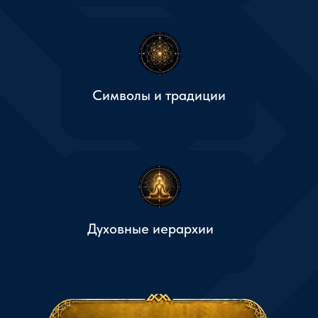
символа и закона в общей системе.
Видеть единую систему
Перестанете воспринимать эзотерику
как отдельные учения и увидите общую
картину.
Углубить понимание Вселенной
Перейдёте от отдельных знаний к
пониманию устройства Мироздания.
Понять путь развития сознания
Изучите связь человека, Души и высших
уровней Мироздания.