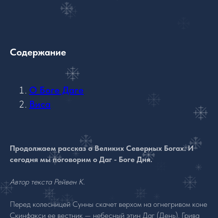
Содержание
О Боге Даге
Виса
Продолжаем рассказ о Великих Северных Богах. И
сегодня мы поговорим о Даг - Боге Дня.
Автор текста Рейвен К.
Перед колесницей Сунны скачет верхом на огнегривом коне
Скинфакси ее вестник — небесный этин Даг (День). Грива