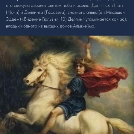
его скакуна озаряет светом небо и землю. Даг — сын Нотт
(Ночи) и Деллинга (Рассвета), знатного альва (в «Младшей
Эдде» («Видение Гюльви», 10) Деллинг упоминается как ас),
владыки одного из высших домов Альвхейма.