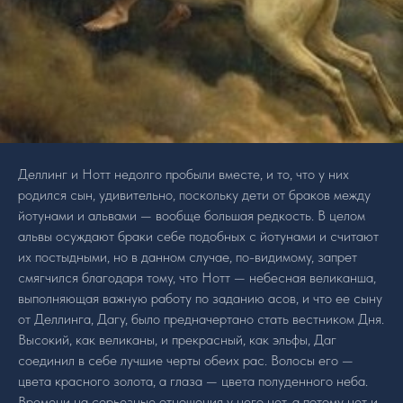
Деллинг и Нотт недолго пробыли вместе, и то, что у них
родился сын, удивительно, поскольку дети от браков между
йотунами и альвами — вообще большая редкость. В целом
альвы осуждают браки себе подобных с йотунами и считают
их постыдными, но в данном случае, по-видимому, запрет
смягчился благодаря тому, что Нотт — небесная великанша,
выполняющая важную работу по заданию асов, и что ее сыну
от Деллинга, Дагу, было предначертано стать вестником Дня.
Высокий, как великаны, и прекрасный, как эльфы, Даг
соединил в себе лучшие черты обеих рас. Волосы его —
цвета красного золота, а глаза — цвета полуденного неба.
Времени на серьезные отношения у него нет, а потому нет и