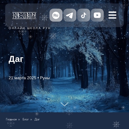
ОНЛАЙН ШКОЛА РУН
Даг
21 марта 2025 • Руны
Главная
»
Блог
»
Даг