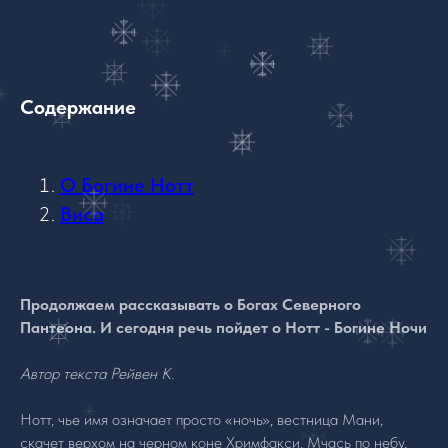
Содержание
О Богине Нотт
Виса
Продолжаем рассказывать о Богах Северного
Пантеона. И сегодня речь пойдет о Нотт - Богине Ночи
Автор текста Рейвен К.
Нотт, чье имя означает просто «ночь», вестница Мани,
скачет верхом на черном коне Хримфакси. Мчась по небу,