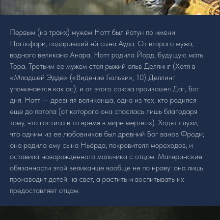
Первым (из троих) мужем Нотт был йотун по имени
Нагльфари, подаривший ей сына Ауда. От второго мужа,
водного великана Анара, Нотт родила Йорд, будущую мать
Тора. Третьим ее мужем стал рыжий альв Деллинг (Хотя в
«Младшей Эдде» («Видение Гюльви», 10) Деллинг
упоминается как ас), и от этого союза произошел Даг, Бог
дня. Нотт — древняя великанша, одна из тех, кто родился
еще до потопа (от которого она спаслась лишь благодаря
тому, что гостила в то время в мире мертвых). Ходят слухи,
что одним из ее любовников был древний Бог ванов Фроди;
она родила ему сына Ньёрда, покровителя мореходов, и
оставила новорожденного мальчика с отцом. Материнские
обязанности этой великанше вообще не по нраву: она лишь
производит детей на свет, а растить и воспитывать их
предоставляет отцам.