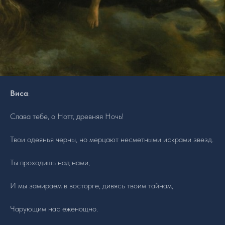
Виса
:
Слава тебе, о Нотт, древняя Ночь!
Твои одеянья черны, но мерцают несметными искрами звезд.
Ты проходишь над нами,
И мы замираем в восторге, дивясь твоим тайнам,
Чарующим нас еженощно.