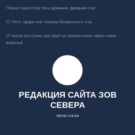
Пленит красотой твои древние, древние очи!
О Нотт, одари нас покоем блаженного сна,
И тихою поступью шествуй на темном коне через наши
виденья!
Бесплатное обучение
@zovsevera
@zovsevera
Программа
@zovsevera
Отзывы
РЕДАКЦИЯ САЙТА ЗОВ
Блог
СЕВЕРА
О
Автор статьи
Школе
Контакты
Гадание на рунах