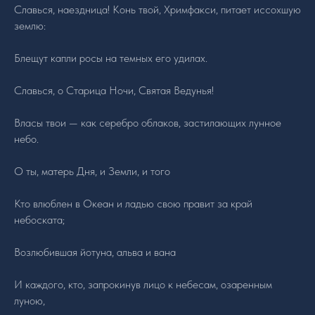
Славься, наездница! Конь твой, Хримфакси, питает иссохшую
землю:
Блещут капли росы на темных его удилах.
Славься, о Старица Ночи, Святая Ведунья!
Власы твои — как серебро облаков, застилающих лунное
небо.
О ты, матерь Дня, и Земли, и того
Кто влюблен в Океан и ладью свою правит за край
небоската;
Возлюбившая йотуна, альва и вана
И каждого, кто, запрокинув лицо к небесам, озаренным
луною,