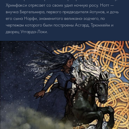
Хримфакси отрясает со своих удил ночную росу. Нотт —
внучка Бергельмира, первого предводителя йотунов, и дочь
его сына Норфи, знаменитого великана-зодчего, по
чертежам которого были построены Асгард, Трюмхейм и
дворец Утгарда-Локи.