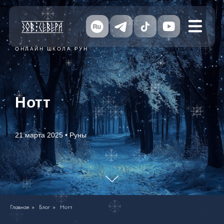
ОНЛАЙН ШКОЛА РУН
Нотт
21 марта 2025 • Руны
Главная
»
Блог
»
Нотт