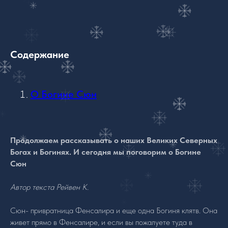
Содержание
О Богине Сюн
Продолжаем рассказывать о наших Великих Северных
Богах и Богинях. И сегодня мы поговорим о Богине
Сюн
Автор текста Рейвен К.
Сюн- привратница Фенсалира и еще одна Богиня клятв. Она
живет прямо в Фенсалире, и если вы пожалуете туда в