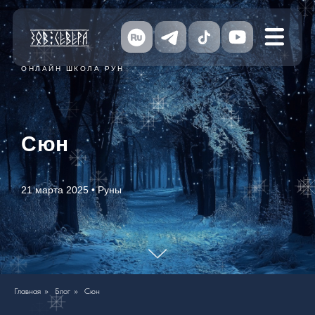
ОНЛАЙН ШКОЛА РУН
Сюн
21 марта 2025 • Руны
Главная
»
Блог
»
Сюн