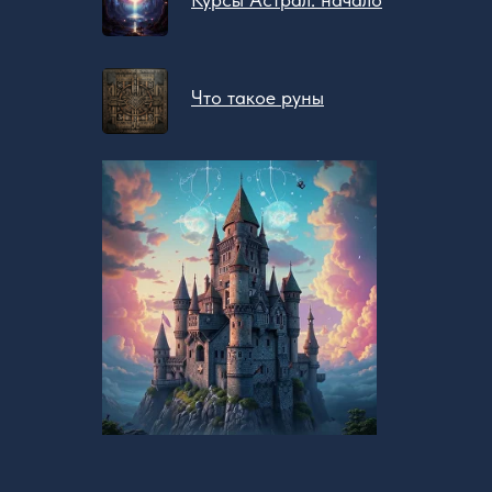
Что такое руны
Бесплатное обучение
@zovsevera
@zovsevera
Программа
@zovsevera
Отзывы
Блог
О
Школе
Контакты
Гадание на рунах
Все курсы
50 лучших ставов