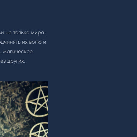
и не только мира,
одчинять их волю и
в, магическое
ез других.