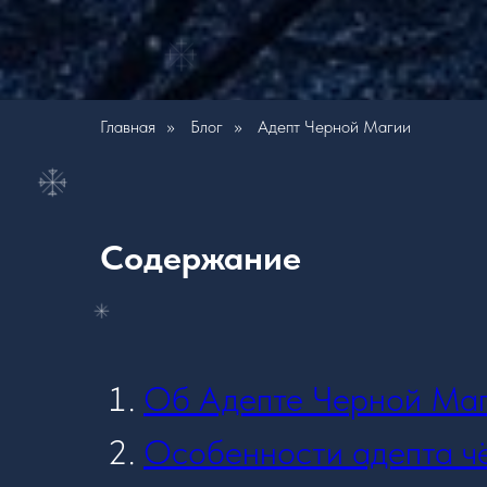
Главная
»
Блог
»
Адепт Черной Магии
Содержание
Об Адепте Черной Ма
Особенности адепта ч