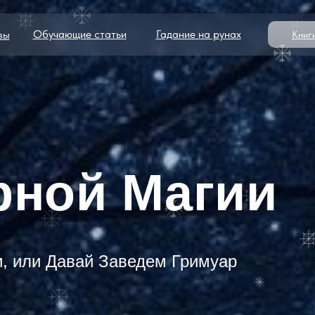
Обучающие статьи
Гадание на рунах
вы
Книг
рной Магии
и, или Давай Заведем Гримуар