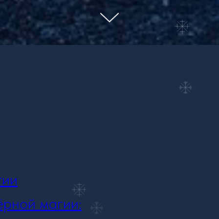
гии
ёрной магии: