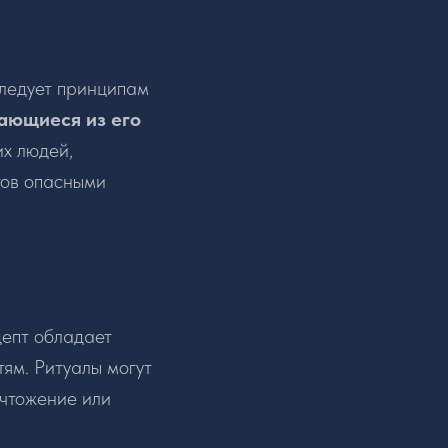
следует принципам
вающиеся из его
их людей,
гов опасными
депт обладает
ям. Ритуалы могут
ичтожение или