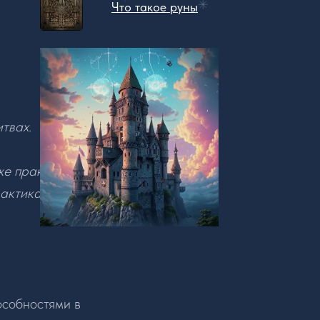
Что такое руны
итвах.
же практик по
рактиках и методах
особностями в