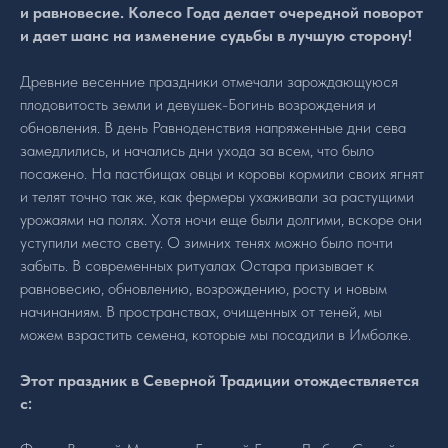
и равновесие. Колесо Года делает очередной поворот
и дает шанс на изменение судьбы в лучшую сторону!
Древние весенние праздники отмечали зарождающуюся
плодовитость земли и девушек-Богинь возрождения и
обновления. В день Равноденствия напряженные дни сева
замедлились, и начались дни ухода за всем, что было
посажено. На пастбищах овцы и коровы кормили своих ягнят
и телят точно так же, как фермеры ухаживали за растущими
урожаями на полях. Хотя ночи еще были долгими, вскоре они
уступили место свету. О зимних тенях можно было почти
забыть. В современных ритуалах Остара призывает к
равновесию, обновлению, возрождению, росту и новым
начинаниям. В пространствах, очищенных от теней, мы
можем взрастить семена, которые мы посадили в Имболке.
Этот праздник в Северной Традиции отождествляется
с: