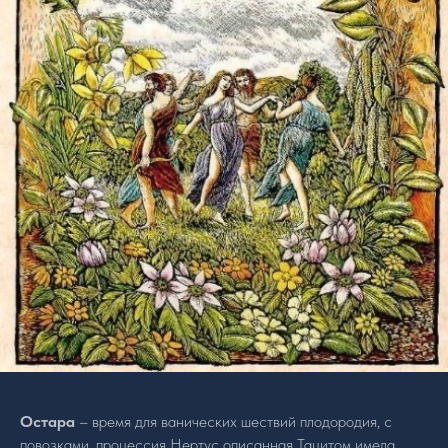
Остара
– время для ванических шествий плодородия, с
повозками, процессия Нертус описанная Тацитом имела