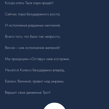
Курс. Астрал: Начало.
Когда опять Твоя пора придёт!
Курс. База Эзотерики.
Сейчас пора безудержного роста,
Руны. Старший Футарк
И исполненья радужных мечтаний,
Рунические ставы
Всего того, что было так непросто,
"Черная" Магия
ИП Тимошенко Д.Н.
ИНН 504729946936
Весна – как исполнение желаний!
ОГРНИП 323508100320722
Мы празднуем «Остару» меж кострами,
Договор-оферта
Политика конфиденциальности
Несётся Колесо безудержно вперёд,
Карта сайта
Баланс Великий, правит над мирами,
Вершит свое движенье Трот!