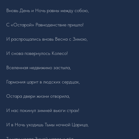
Вновь День и Ночь равны между собою,
С «Остарой» Равноденствие пришло!
И распрощались вновь Весна с Зимою,
И снова повернулось Колесо!
Вселенная недвижимо застыла,
Гармония царит в людских сердцах,
Остара двери жизни отворила,
И нас покинул зимней вьюги страх!
И в Ночь уходишь Тьмы ночной Царица,
Ты нам несла Зимой мороз и лёд,