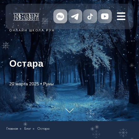
ОНЛАЙН ШКОЛА РУН
Остара
20 марта 2025 • Руны
Главная
»
Блог
»
Остара