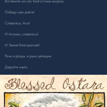
Взгляните на нас благостным взором,
Победу нам дайте!
Славьтесь, Асы!
И Асиньи, славьтесь!
И Земля благодатная!
Речь и разум, и руки целящие
Даруйте нам!»