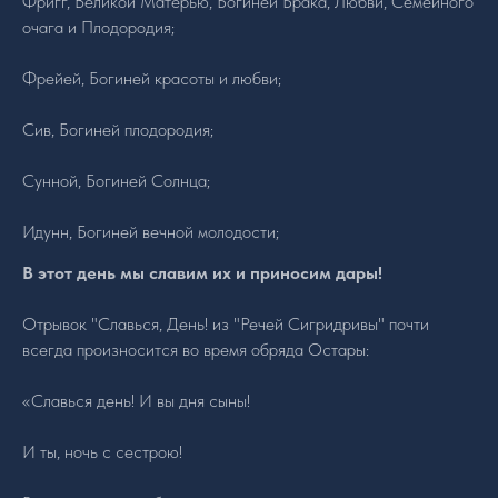
Фригг, Великой Матерью, Богиней Брака, Любви, Семейного
очага и Плодородия;
Фрейей, Богиней красоты и любви;
Сив, Богиней плодородия;
Сунной, Богиней Солнца;
Идунн, Богиней вечной молодости;
В этот день мы славим их и приносим дары!
Отрывок "Славься, День! из "Речей Сигридривы" почти
всегда произносится во время обряда Остары:
«Славься день! И вы дня сыны!
И ты, ночь с сестрою!