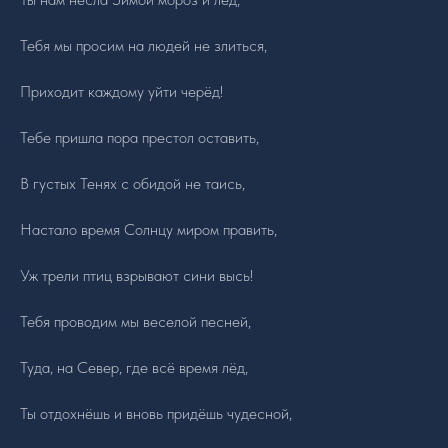
Тебя мы просим на людей не злиться,
Приходит каждому уйти черёд!
Бесплатное обучение
@zovsevera
@zovsevera
Программа
Тебе пришла пора престол оставить,
@zovsevera
Отзывы
В густых Тенях с обидой не таись,
Блог
Настало время Солнцу миром править,
О
Школе
Уж трели птиц взрывают сини высь!
Контакты
Гадание на рунах
Тебя проводим мы веселой песней,
Все курсы
Туда, на Север, где всё время лёд,
50 лучших ставов
Ты отдохнёшь и вновь придёшь чудесной,
Обучающий
контент