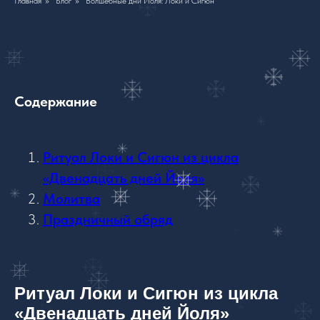
Главная
»
Блог
»
Волшебные дни Йоля: Локи и Сигюн
Содержание
Ритуал Локи и Сигюн из цикла
«Двенадцать дней Йоля»
Молитва
Праздничный обряд
Ритуал Локи и Сигюн из цикла
«Двенадцать дней Йоля»