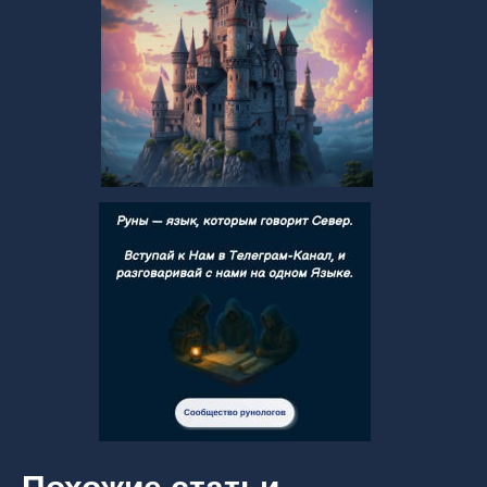
Руны. Старший Футарк
Рунические ставы
"Черная" Магия
ИП Тимошенко Д.Н.
ИНН 504729946936
ОГРНИП 323508100320722
Договор-оферта
Политика конфиденциальности
Карта сайта