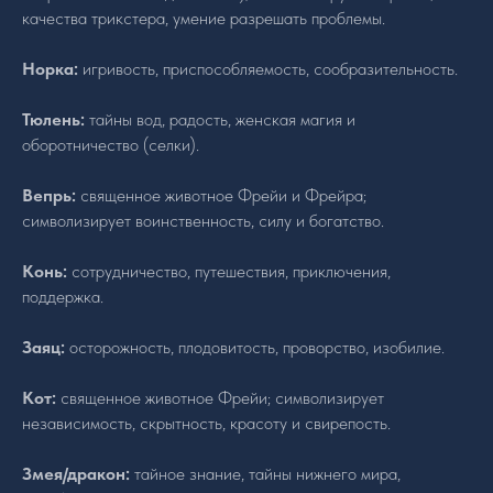
качества трикстера, умение разрешать проблемы.
Норка:
игривость, приспособляемость, сообразительность.
Тюлень:
тайны вод, радость, женская магия и
оборотничество (селки).
Вепрь:
священное животное Фрейи и Фрейра;
символизирует воинственность, силу и богатство.
Конь:
сотрудничество, путешествия, приключения,
поддержка.
Заяц:
осторожность, плодовитость, проворство, изобилие.
Кот:
священное животное Фрейи; символизирует
независимость, скрытность, красоту и свирепость.
Змея/дракон:
тайное знание, тайны нижнего мира,