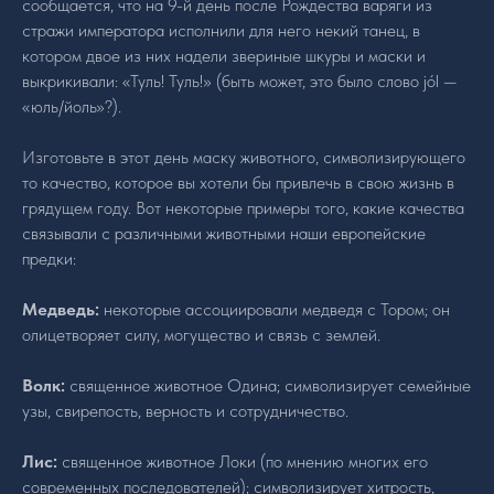
сообщается, что на 9-й день после Рождества варяги из
стражи императора исполнили для него некий танец, в
котором двое из них надели звериные шкуры и маски и
выкрикивали: «Туль! Туль!» (быть может, это было слово jól —
«юль/йоль»?).
Изготовьте в этот день маску животного, символизирующего
то качество, которое вы хотели бы привлечь в свою жизнь в
грядущем году. Вот некоторые примеры того, какие качества
связывали с различными животными наши европейские
предки:
Медведь:
некоторые ассоциировали медведя с Тором; он
олицетворяет силу, могущество и связь с землей.
Волк:
священное животное Одина; символизирует семейные
узы, свирепость, верность и сотрудничество.
Лис:
священное животное Локи (по мнению многих его
современных последователей); символизирует хитрость,