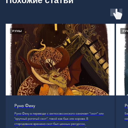
Похожие статьи
РУНЫ
РУ
Руна Феху
Р
Руна Феху в переводе с англосаксонского означает "скот" или
Бе
"крупный рогатый скот", такой как бык или корова. В
не
стародавние времена скот был ценным ресурсом,