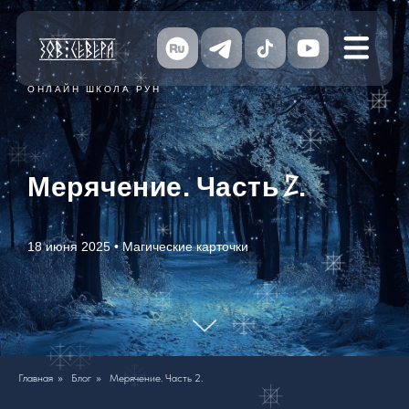
ОНЛАЙН ШКОЛА РУН
Мерячение. Часть 2.
18 июня 2025 • Магические карточки
Главная
»
Блог
»
Мерячение. Часть 2.