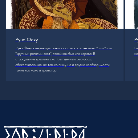
Руна Феху
Р
Руна Феху в переводе с англосаксонского означает "скот" или
Бе
"крупный рогатый скот", такой как бык или корова. В
не
стародавние времена скот был ценным ресурсом,
обеспечивающим не только пищу, но и другие необходимости,
такие как кожа и транспорт