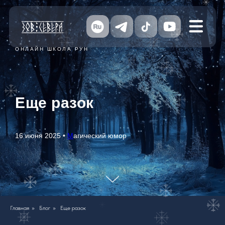
ОНЛАЙН ШКОЛА РУН
Еще разок
16 июня 2025 •
М
агический юмор
Главная
»
Блог
»
Еще разок