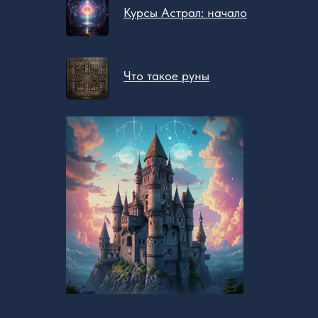
Курсы Астрал: начало
Что такое руны
Бесплатное обучение
@zovsevera
@zovsevera
Программа
@zovsevera
Отзывы
Блог
О
Школе