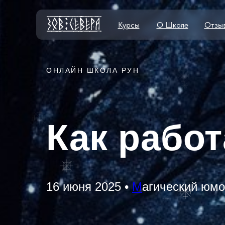
Курсы
О Школе
Отзы
ОНЛАЙН ШКОЛА РУН
Как рабо
16 июня 2025 •
М
агический юм