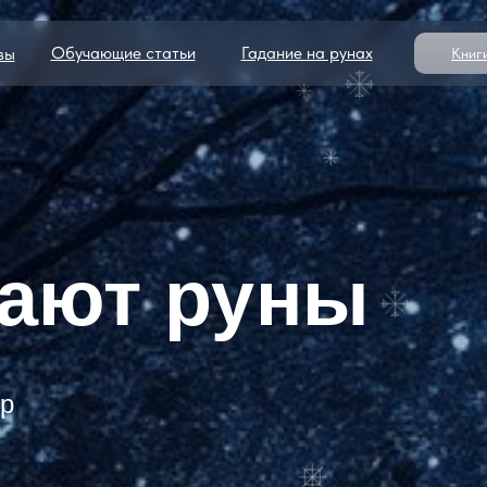
Обучающие статьи
Гадание на рунах
вы
Книг
тают руны
ор