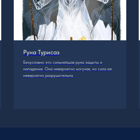
Руна Турисаз
Безусловно это сильнейшая руна защиты и
нападения. Она невероятно могучая, но сила ее
невероятно разрушительна.