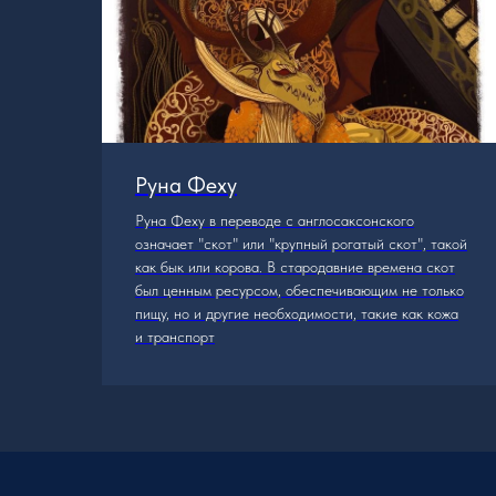
Руна Феху
 они
Руна Феху в переводе с англосаксонского
означает "скот" или "крупный рогатый скот", такой
как бык или корова. В стародавние времена скот
был ценным ресурсом, обеспечивающим не только
пищу, но и другие необходимости, такие как кожа
и транспорт