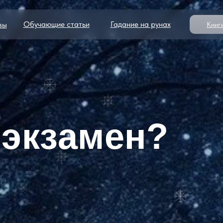
Обучающие статьи
Гадание на рунах
вы
Книг
 экзамен?