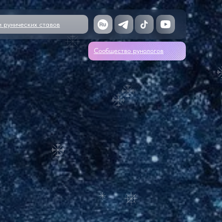
и рунических ставов
Сообщество рунологов