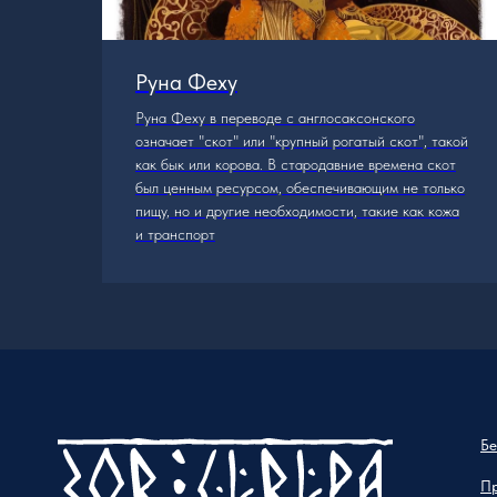
Руна Феху
 они
Руна Феху в переводе с англосаксонского
означает "скот" или "крупный рогатый скот", такой
как бык или корова. В стародавние времена скот
был ценным ресурсом, обеспечивающим не только
пищу, но и другие необходимости, такие как кожа
и транспорт
Бе
П