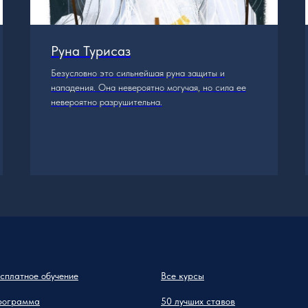
Руна Турисаз
Безусловно это сильнейшая руна защиты и
нападения. Она невероятно могучая, но сила ее
невероятно разрушительна.
сплатное обучение
Все курсы
рограмма
50 лучших ставов