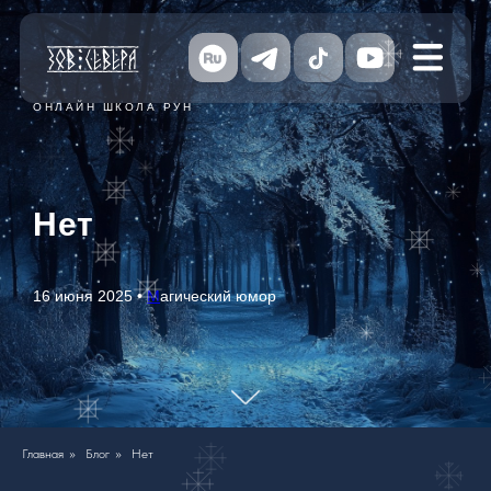
ОНЛАЙН ШКОЛА РУН
Нет
16 июня 2025 •
М
агический юмор
Главная
»
Блог
»
Нет