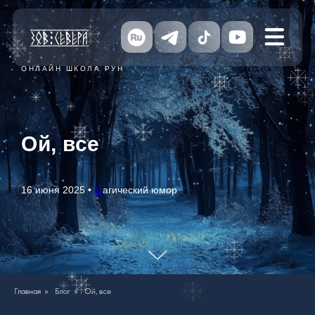
ОНЛАЙН ШКОЛА РУН
Ой, все
16 июня 2025 •
М
агический юмор
Главная
»
Блог
»
Ой, все