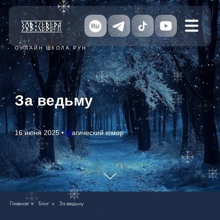
ОНЛАЙН ШКОЛА РУН
За ведьму
16 июня 2025 •
М
агический юмор
Главная
»
Блог
»
За ведьму