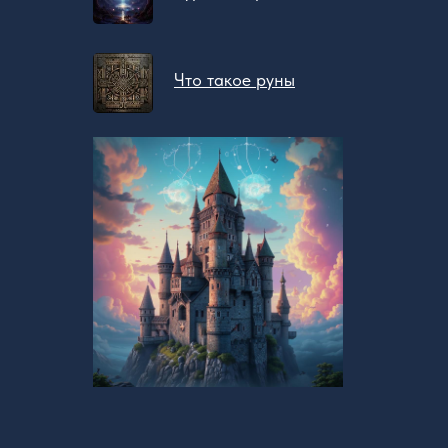
Что такое руны
Бесплатное обучение
@zovsevera
@zovsevera
Программа
@zovsevera
Отзывы