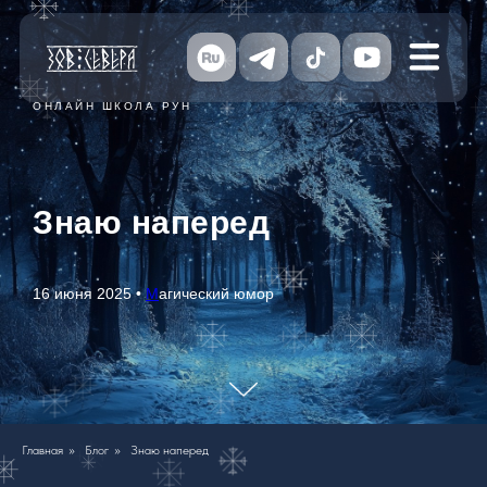
ОНЛАЙН ШКОЛА РУН
Знаю наперед
16 июня 2025 •
М
агический юмор
Главная
»
Блог
»
Знаю наперед