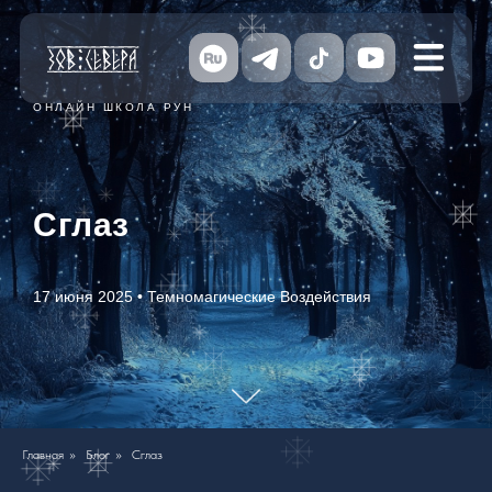
ОНЛАЙН ШКОЛА РУН
Сглаз
17 июня 2025 • Темномагические Воздействия
Главная
»
Блог
»
Сглаз