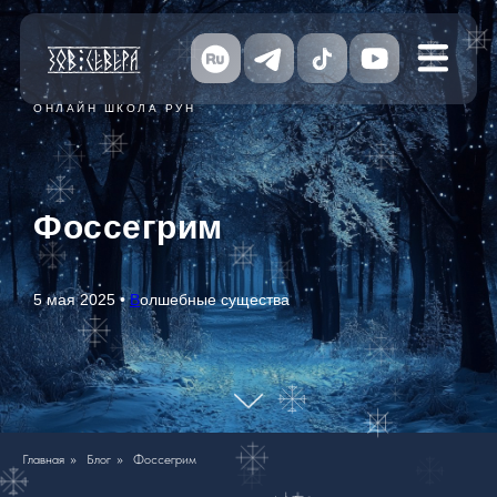
ОНЛАЙН ШКОЛА РУН
Фоссегрим
5 мая 2025 •
В
олшебные существа
Главная
»
Блог
»
Фоссегрим