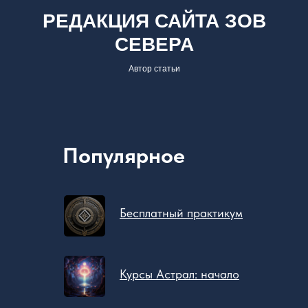
РЕДАКЦИЯ САЙТА ЗОВ
СЕВЕРА
Автор статьи
Популярное
Бесплатное обучение
@zovsevera
Бесплатный практикум
@zovsevera
Программа
@zovsevera
Отзывы
Блог
Курсы Астрал: начало
О
Школе