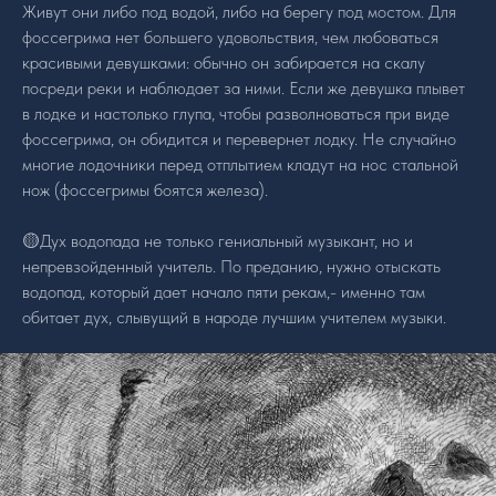
Живут они либо под водой, либо на берегу под мостом. Для
фоссегрима нет большего удовольствия, чем любоваться
красивыми девушками: обычно он забирается на скалу
посреди реки и наблюдает за ними. Если же девушка плывет
в лодке и настолько глупа, чтобы разволноваться при виде
фоссегрима, он обидится и перевернет лодку. Не случайно
многие лодочники перед отплытием кладут на нос стальной
нож (фоссегримы боятся железа).
🟡Дух водопада не только гениальный музыкант, но и
непревзойденный учитель. По преданию, нужно отыскать
водопад, который дает начало пяти рекам,- именно там
обитает дух, слывущий в народе лучшим учителем музыки.