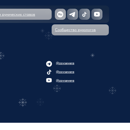
и рунических ставов
Сообщество рунологов
@zovsevera
@zovsevera
@zovsevera