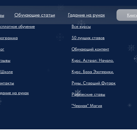
Обучающие статьи
Гадание на рунах
вы
Книг
сплатное обучение
Все курсы
рограмма
50 лучших ставов
ог
Обучающий контент
тзывы
Курс. Астрал: Начало.
 Школе
Курс. База Эзотерики.
онтакты
Руны. Старший Футарк
адание на рунах
Рунические ставы
"Черная" Магия