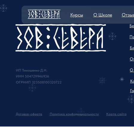
Курсы
О Школе
Отзы
Бе
П
Бл
О
О
ИП Тимошенко Д.Н.
ИНН 504729946936
К
ОГРНИП 323508100320722
Г
Договор-оферта
Политика конфиденциальности
Карта сайта